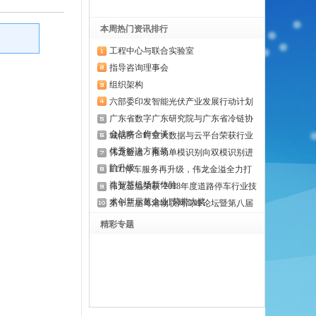
本周热门资讯排行
工程中心与联合实验室
指导咨询理事会
组织架构
六部委印发智能光伏产业发展行动计划
广东省数字广东研究院与广东省冷链协
会战略合作会谈
城信所：时空大数据与云平台荣获行业
优秀解决方案奖
伟龙金溢：推动单模识别向双模识别进
阶升级
ETC停车服务再升级，伟龙金溢全力打
造智慧机场新体验
伟龙金溢荣获"2018年度道路停车行业技
术创新示范企业"荣誉大奖
第十三届粤港物联网高峰论坛暨第八届
粤港物联网大奖颁奖典礼在广州举行
精彩专题